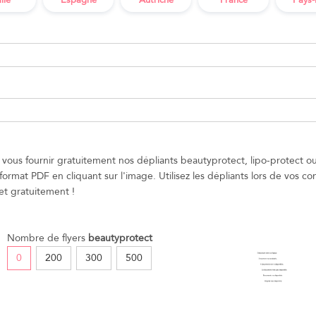
alie
Espagne
Autriche
France
Pays-
vous fournir gratuitement nos dépliants beautyprotect, lipo-protect 
format PDF en cliquant sur l'image. Utilisez les dépliants lors de vos con
t gratuitement !
Nombre de flyers
beautyprotect
0
200
300
500