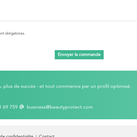
t obligatoires.
Envoyer la commande
s, plus de succès - et tout commence par un profil optimisé.
1 69 759
business@beautyprotect.com
 de confidentialité
|
Contact