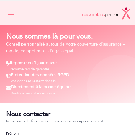
Toggle navigation
Nous sommes là pour vous.
Conseil personnalisé autour de votre couverture d'assurance –
rapide, compétent et d'égal à égal.
Réponse en 1 jour ouvré
Réponse rapide garantie
Protection des données RGPD
Vos données restent dans l'UE
Directement à la bonne équipe
Routage via votre demande
Nous contacter
Remplissez le formulaire – nous nous occupons du reste.
Prénom