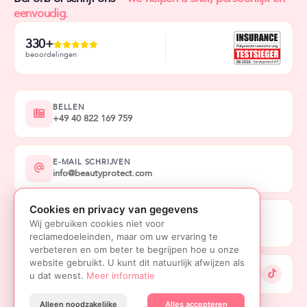
eenvoudig.
330+
beoordelingen
BELLEN
+49 40 822 169 759
E-MAIL SCHRIJVEN
info@beautyprotect.com
Cookies en privacy van gegevens
BEREIKBAAR
Wij gebruiken cookies niet voor
Ma-vr 7.00 - 20.00 u. za 7.00 - 17.00 u.
reclamedoeleinden, maar om uw ervaring te
verbeteren en om beter te begrijpen hoe u onze
website gebruikt. U kunt dit natuurlijk afwijzen als
VOLG ONS
u dat wenst.
Meer informatie
Alleen noodzakelijke
Alles accepteren