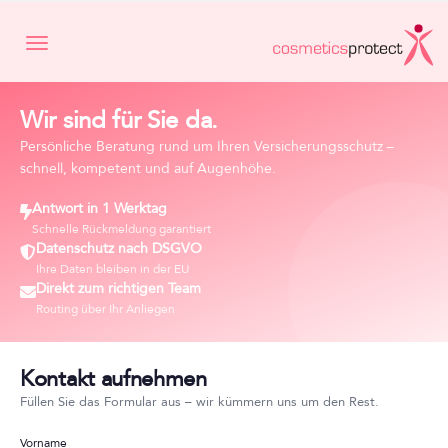
Toggle navigation
Wir sind für Sie da.
Persönliche Beratung rund um Ihren Versicherungsschutz –
schnell, kompetent und auf Augenhöhe.
Antwort in 1 Werktag
Schnelle Rückmeldung garantiert
Datenschutz nach DSGVO
Ihre Daten bleiben in der EU
Direkt zum richtigen Team
Routing über Ihr Anliegen
Kontakt aufnehmen
Füllen Sie das Formular aus – wir kümmern uns um den Rest.
Vorname